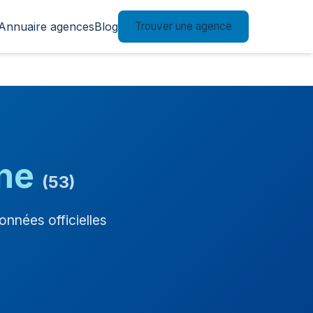
Annuaire agences
Blog
Trouver une agence
ne
(53)
nnées officielles