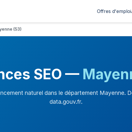
Offres d'emploi
yenne (53)
nces SEO —
Mayen
encement naturel dans le département Mayenne. Do
data.gouv.fr.