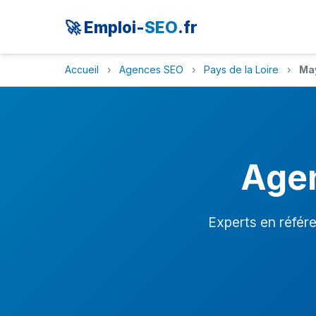
🚀 Emploi-
SEO
.fr
Accueil
›
Agences SEO
›
Pays de la Loire
›
Ma
Age
Experts en référ